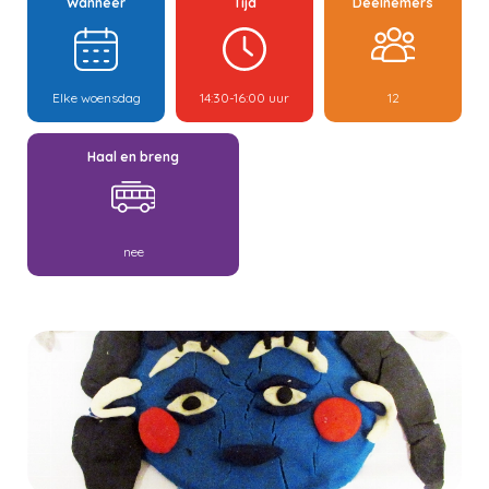
Wanneer
Tijd
Deelnemers
Elke woensdag
14:30-16:00 uur
12
Haal en breng
nee