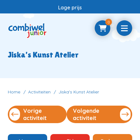
Lage prijs
0
Home
Jiska's Kunst Atelier
Samenwerken
Vragen
Home
Activiteiten
Jiska's Kunst Atelier
Vorige
Volgende
Contact
activiteit
activiteit