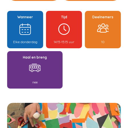
Wanneer
Tijd
Deelnemers
Elke donderdag
14:15-15.15 uur
10
Haal en breng
nee