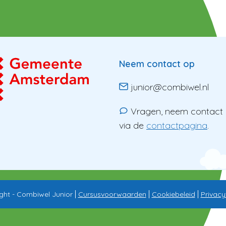
Neem contact op
junior@combiwel.nl
Vragen, neem contact
via de
contactpagina
.
ght - Combiwel Junior
Cursusvoorwaarden
Cookiebeleid
Privacy