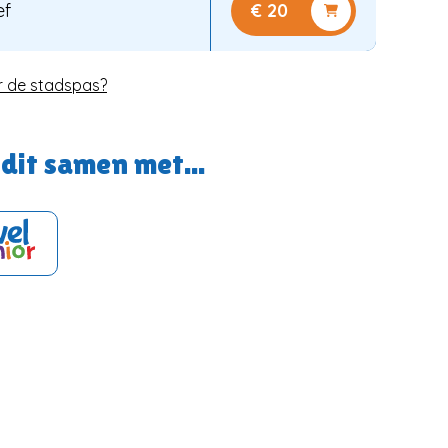
ef
€ 20
r de stadspas?
dit samen met...
n