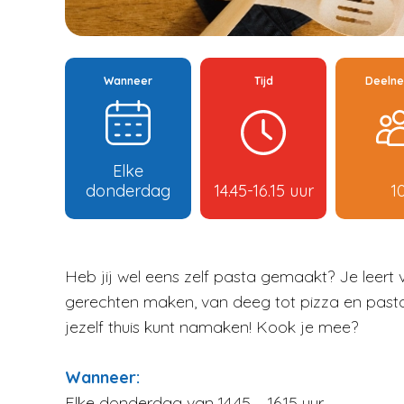
Wanneer
Tijd
Deeln
Elke
donderdag
14.45-16.15 uur
1
Heb jij wel eens zelf pasta gemaakt? Je leert 
gerechten maken, van deeg tot pizza en past
jezelf thuis kunt namaken! Kook je mee?
Wanneer:
Verder 
Elke donderdag van 14.45 – 16.15 uur