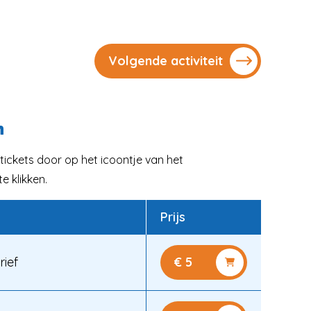
Volgende activiteit
n
tickets door op het icoontje van het
e klikken.
Prijs
rief
€ 5