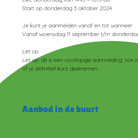
Start op donderdag 3 oktober 2024
Je kunt je aanmelden vanaf en tot wanneer:
Vanaf woensdag 11 september t/m donderda
Let op:
Let op: dit is een voorlopige aanmelding. We zu
of je definitief kunt deelnemen.
Aanbod in de buurt