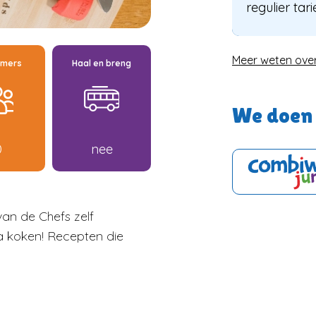
regulier tari
Meer weten ove
emers
Haal en breng
We doen 
0
nee
van de Chefs zelf
a koken! Recepten die
kijken
Naar winkelwage