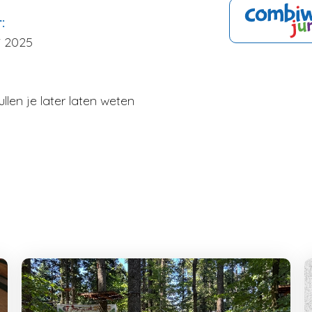
r:
i 2025
llen je later laten weten
kijken
Naar winkelwage