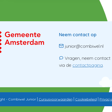
Neem contact op
junior@combiwel.nl
Vragen, neem contact
via de
contactpagina
.
ght - Combiwel Junior
Cursusvoorwaarden
Cookiebeleid
Privacy