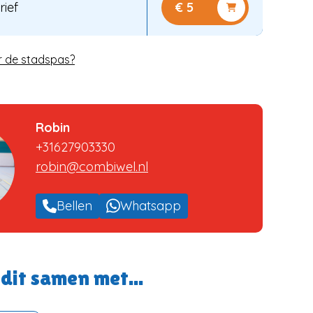
rief
€ 5
r de stadspas?
Robin
+31627903330
robin@combiwel.nl
Bellen
Whatsapp
dit samen met...