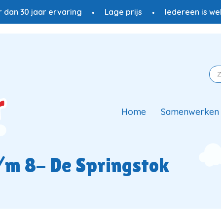
 dan 30 jaar ervaring
Lage prijs
Iedereen is w
Home
Samenwerken
t/m 8- De Springstok