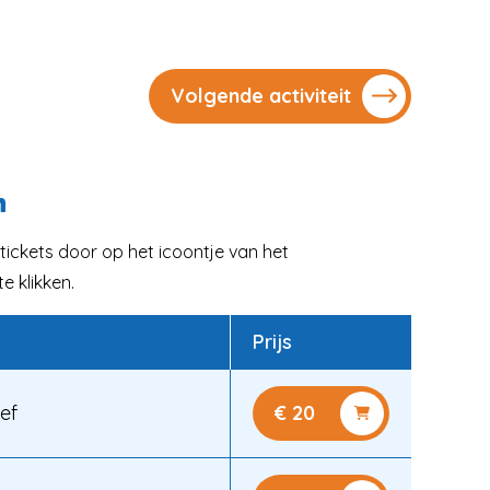
Volgende activiteit
n
tickets door op het icoontje van het
e klikken.
Prijs
ief
€ 20