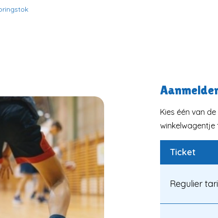
pringstok
Aanmelde
Kies één van de 
winkelwagentje t
Ticket
Regulier tar