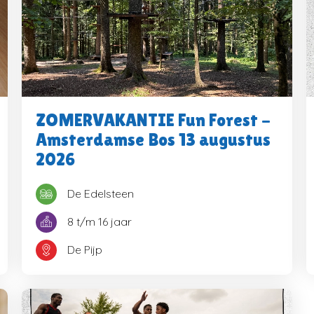
ZOMERVAKANTIE Fun Forest -
Amsterdamse Bos 13 augustus
2026
De Edelsteen
8 t/m 16 jaar
De Pijp