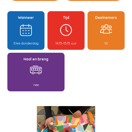
Wanneer
Tijd
Deelnemers
Elke donderdag
14:15-15.15 uur
10
Haal en breng
nee