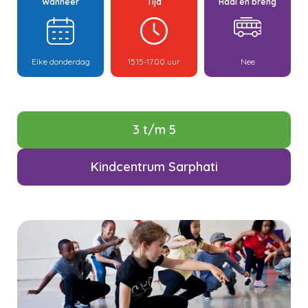
Wanneer
Tijd
Haal en breng
Elke donderdag
15.15-17.00 uur
Nee
3 t/m 5
Kindcentrum Sarphati