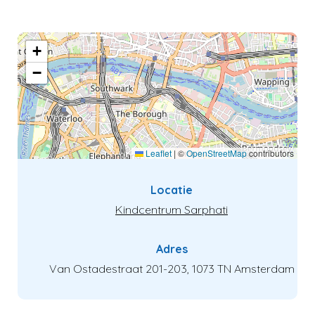
+
−
Leaflet
|
©
OpenStreetMap
contributors
Locatie
Kindcentrum Sarphati
Adres
Van Ostadestraat 201-203, 1073 TN Amsterdam