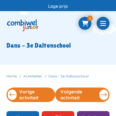
Lage prijs
0
Home
Dans - 3e Daltonschool
Samenwerken
Vragen
Home
Activiteiten
Dans - 3e Daltonschool
Vorige
Volgende
Contact
activiteit
activiteit