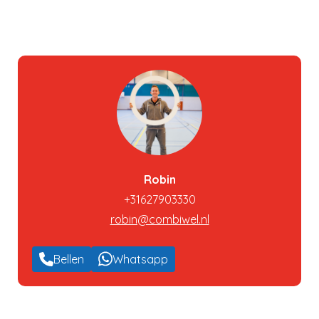
Verder kijken
Naar winkelwagen
Robin
+31627903330
robin@combiwel.nl
Bellen
Whatsapp