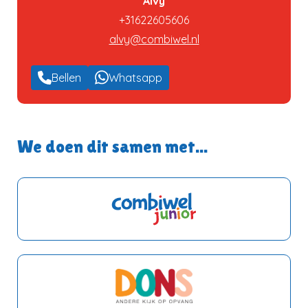
Alvy
+31622605606
alvy@combiwel.nl
Bellen
Whatsapp
We doen dit samen met...