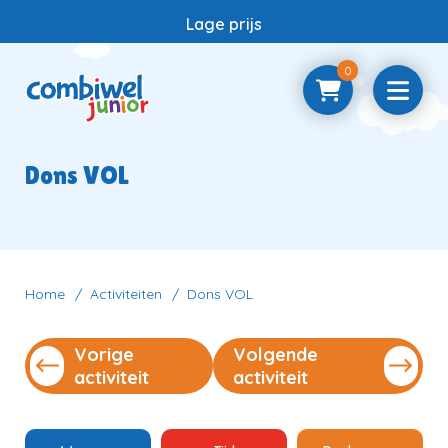
Lage prijs
0
Home
Dons VOL
Samenwerken
Vragen
Home
Activiteiten
Dons VOL
Vorige
Volgende
Contact
activiteit
activiteit