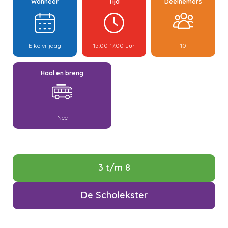
Wanneer
Tijd
Deelnemers
Elke vrijdag
15.00-17.00 uur
10
Haal en breng
Nee
3 t/m 8
De Scholekster