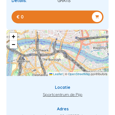
Details:
GRATIS
€ 0
+
Verder kijken
−
Naar winkelwagen
Leaflet
|
©
OpenStreetMap
contributors
Locatie
Sportcentrum de Pijp
Adres