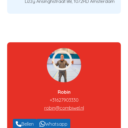
Lizzy Ansinghstraat 88, 1072RD Amsterdam
Robin
+31627903330
robin@combiwel.nl
Bellen
Whatsapp