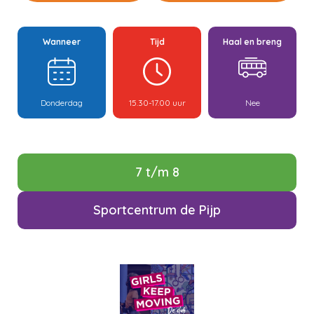
Wanneer
Tijd
Haal en breng
Donderdag
15.30-17.00 uur
Nee
7 t/m 8
Sportcentrum de Pijp