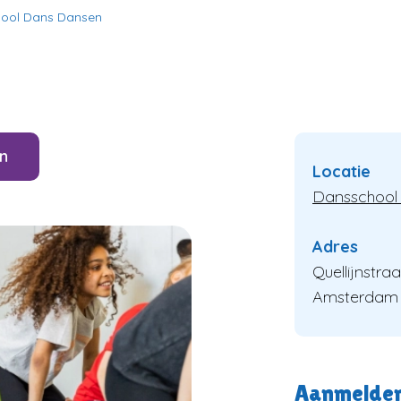
hool Dans Dansen
n
Locatie
Dansschool
Adres
Quellijnstra
Amsterdam
Aanmelde