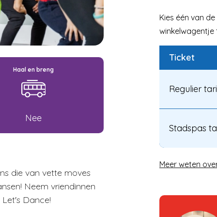
Kies één van de 
winkelwagentje t
Ticket
Haal en breng
Regulier tar
Nee
Stadspas ta
Meer weten ove
ens die van vette moves
dansen! Neem vriendinnen
 Let's Dance!