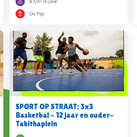
8 t/m 16 jaar
De Pijp
SPORT OP STRAAT: 3x3
Basketbal - 12 jaar en ouder-
Tabithaplein