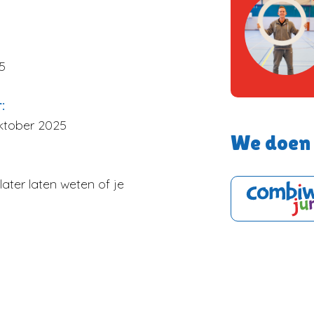
5
r:
ktober 2025
We doen 
later laten weten of je