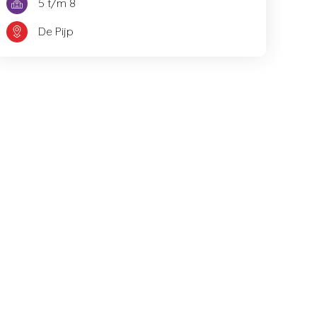
5 t/m 8
De Pijp