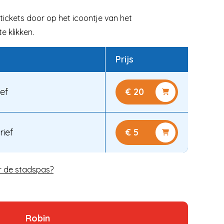
tickets door op het icoontje van het
e klikken.
Prijs
ief
€ 20
rief
€ 5
r de stadspas?
Robin