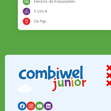
Henrick de Keijserplein
5 t/m 8
De Pijp