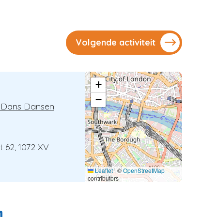
Volgende activiteit
+
−
 Dans Dansen
at 62, 1072 XV
Leaflet
|
©
OpenStreetMap
contributors
n