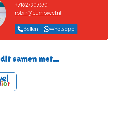
+31627903330
robin@combiwel.nl
Bellen
Whatsapp
dit samen met...