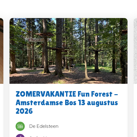
kijken
Naar winkelwage
ZOMERVAKANTIE Fun Forest -
Amsterdamse Bos 13 augustus
2026
De Edelsteen