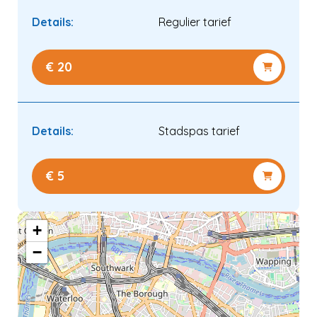
Details:
Regulier tarief
€ 20
Details:
Stadspas tarief
€ 5
Verder kijken
+
Naar winkelwagen
−