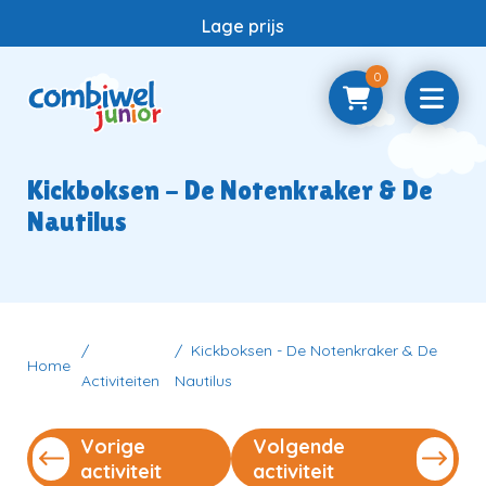
Lage prijs
0
Home
Kickboksen - De Notenkraker & De
Nautilus
Samenwerken
Vragen
Kickboksen - De Notenkraker & De
Home
Activiteiten
Nautilus
Contact
Vorige
Volgende
activiteit
activiteit