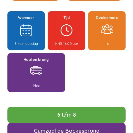
Wanneer
Tijd
Deelnemers
Elke maandag
14.45-16.00 uur
16
Haal en breng
Nee
6 t/m 8
Gymzaal de Bockesprong