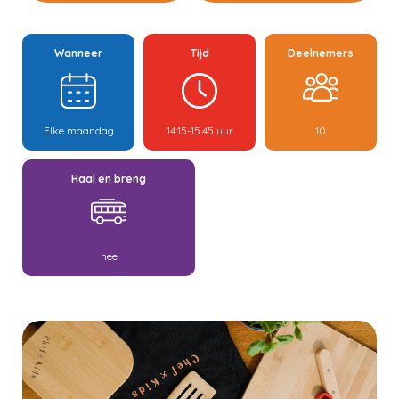
Wanneer
Tijd
Deelnemers
Elke maandag
14:15-15.45 uur
10
Haal en breng
nee