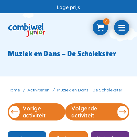
Lage prijs
0
Home
Muziek en Dans - De Scholekster
Samenwerken
Vragen
Home
Activiteiten
Muziek en Dans - De Scholekster
Vorige
Volgende
Contact
activiteit
activiteit