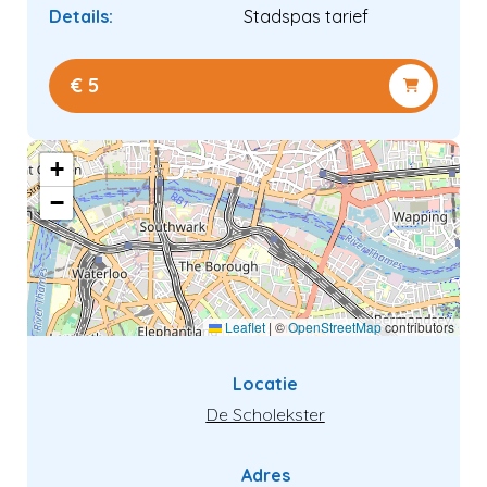
Details:
Stadspas tarief
€ 5
+
−
Leaflet
|
©
OpenStreetMap
contributors
Verder kijken
Locatie
Naar winkelwagen
De Scholekster
Adres