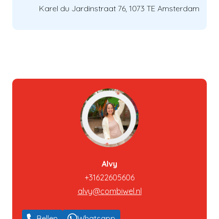
Karel du Jardinstraat 76, 1073 TE Amsterdam
Alvy
+31622605606
alvy@combiwel.nl
Bellen
Whatsapp