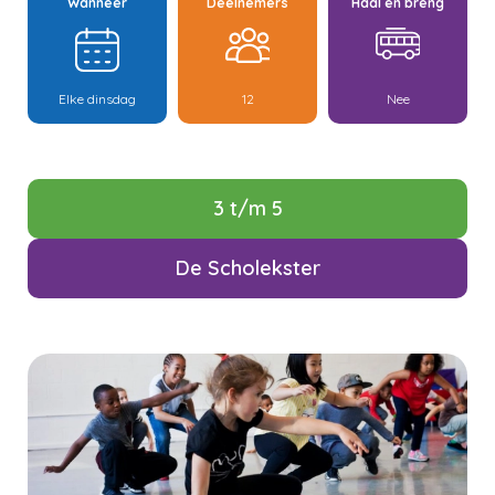
Wanneer
Deelnemers
Haal en breng
Elke dinsdag
12
Nee
3 t/m 5
De Scholekster