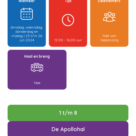
Wanneer
Tijd
Deelnemers
dinsdag, woensdag,
donderdag en
vrijdag | 23 t/m 26
Niet van
juli 2024
12.00 - 16.00 uur
toepassing
Haal en breng
Nee
1 t/m 8
De Apollohal