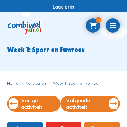
Lage prijs
0
Home
Week 1: Sport en Funtoer
Samenwerken
Vragen
Home
Activiteiten
Week 1: Sport en Funtoer
Vorige
Volgende
Contact
activiteit
activiteit