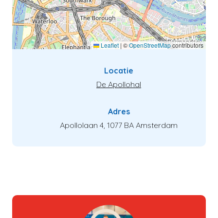
Verder kijken
Naar winkelwagen
Leaflet
|
©
OpenStreetMap
contributors
Locatie
De Apollohal
Adres
Apollolaan 4, 1077 BA Amsterdam