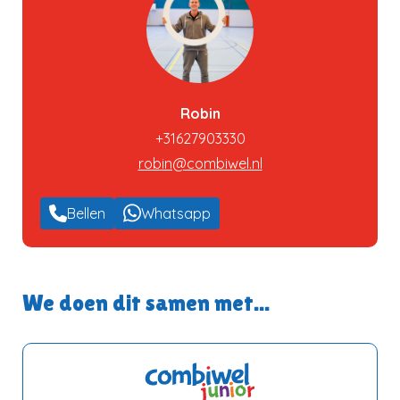
Robin
+31627903330
robin@combiwel.nl
Bellen
Whatsapp
We doen dit samen met...