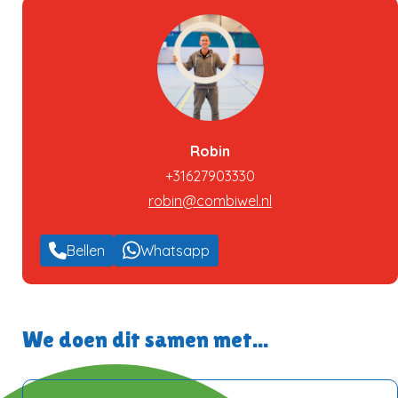
Robin
+31627903330
robin@combiwel.nl
Bellen
Whatsapp
We doen dit samen met...