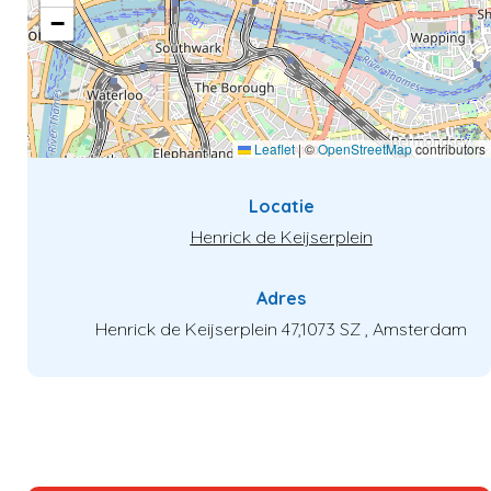
−
Leaflet
|
©
OpenStreetMap
contributors
Locatie
Henrick de Keijserplein
Verder kijken
Naar winkelwagen
Adres
Henrick de Keijserplein 47,1073 SZ , Amsterdam