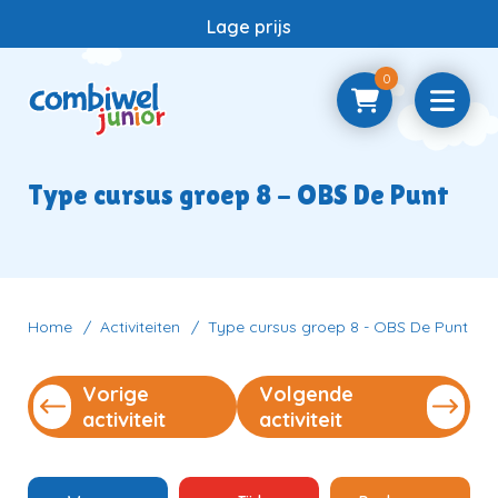
Lage prijs
0
Home
Type cursus groep 8 - OBS De Punt
Samenwerken
Vragen
Home
Activiteiten
Type cursus groep 8 - OBS De Punt
Vorige
Volgende
Contact
activiteit
activiteit