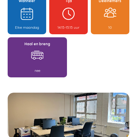
Wanneer
Tijd
Deelnemers
Elke maandag
14:15-15.15 uur
10
Haal en breng
nee