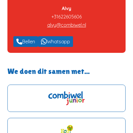
Alvy
+31622605606
alvy@combiwel.nl
Bellen
Whatsapp
We doen dit samen met...