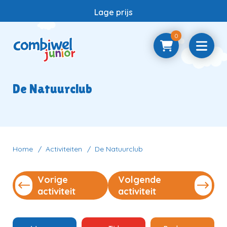
Lage prijs
0
Home
De Natuurclub
Samenwerken
Vragen
Home
Activiteiten
De Natuurclub
Vorige
Volgende
Contact
activiteit
activiteit