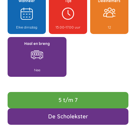
Wanneer
Tijd
Deelnemers
Elke dinsdag
15.00-17.00 uur
12
Haal en breng
Nee
5 t/m 7
De Scholekster